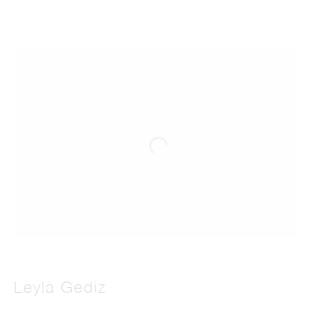
Leylâ Gediz