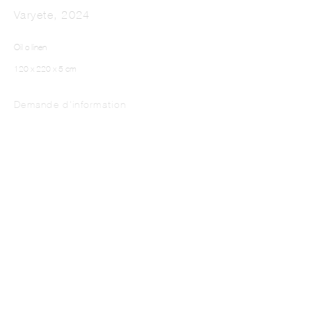
Varyete
,
2024
Oil o linen
120 x 220 x 5 cm
Demande d'information
Stagehand