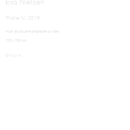
Eva Nielsen
Thalle IV
,
2016
Huile, acrylique et sérigraphie sur toile
200 x 260 cm
New Paintings
Enquire