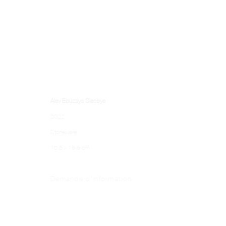
Alev Ebüzziya Siesbye
2022
Stoneware
10.5 x 15.5 cm
Demande d'information