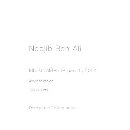
Nadjib Ben Ali
MISKINAMENTÉ part III
,
2024
Acrylic on canvas
100 x 81 cm
Demande d'information