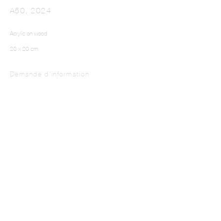
A50
,
2024
Acrylic on wood
20 x 20 cm
Demande d'information
The Colour Out of Space