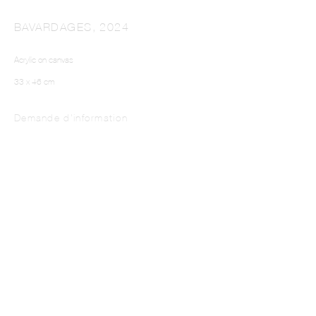
BAVARDAGES
,
2024
Acrylic on canvas
33 x 46 cm
Demande d'information
NADJIB BEN ALI