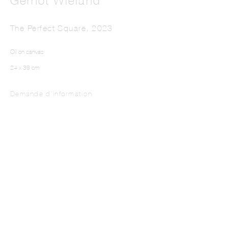
Gernot Wieland
The Perfect Square
,
2023
Oil on canvas
24 x 39 cm
Demande d'information
GERNOT WIELAND