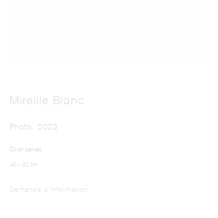
Mireille Blanc
MIREILLE BLANC
Photo
,
2023
Oil on canvas
40 x 32 cm
Demande d'information