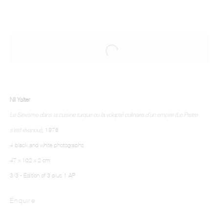
Nil Yalter
Le Sexisme dans la cuisine turque ou la volupté culinaire d'un empire (Le Pretre
s'est évanoui)
, 1978
4 black and white photographs
47 x 102 x 2 cm
3/3 - Edition of 3 plus 1 AP
Enquire