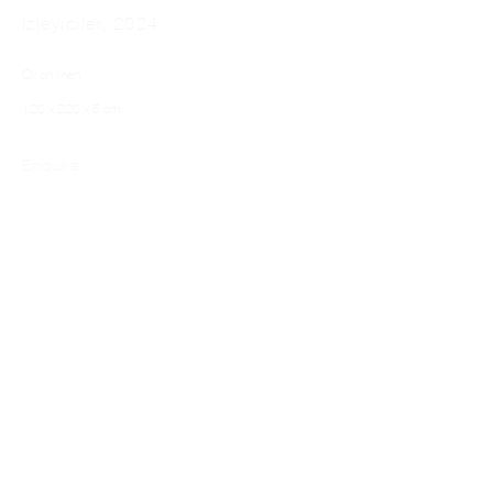
Izleyiciler
,
2024
Oil on linen
120 x 220 x 5 cm
Enquire
Stagehand