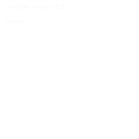
Sails (Les Voiles)
,
2025
Enquire
NEFELI PAPADIMOULI