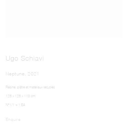
UGO SCHIAVI
Ugo Schiavi
Neptune
,
2021
Résine, plâtre et matériaux recyclés
125 x 125 x 110 cm
N°1/1 + 1 EA
Enquire